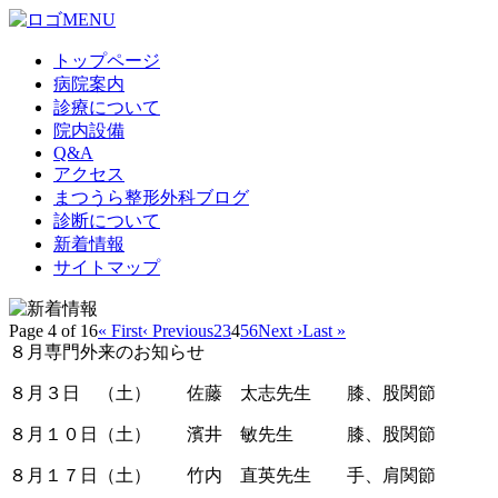
MENU
トップページ
病院案内
診療について
院内設備
Q&A
アクセス
まつうら整形外科ブログ
診断について
新着情報
サイトマップ
Page 4 of 16
« First
‹ Previous
2
3
4
5
6
Next ›
Last »
８月専門外来のお知らせ
８月３日 （土） 佐藤 太志先生 膝、股関節
８月１０日（土） 濱井 敏先生 膝、股関節
８月１７日（土） 竹内 直英先生 手、肩関節